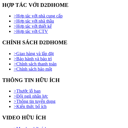
HỢP TÁC VỚI D2DHOME
>
Hợp tác với nhà cung cấp
>
Hợp tác với nhà thầu
>
Hợp tác với thiết kế
>
Hợp tác với CTV
CHÍNH SÁCH D2DHOME
>
Giao hàng và lắp đặt
>
Bảo hành và bảo trì
>
Chính sách thanh toán
>
Chính sách bảo mật
THÔNG TIN HỮU ÍCH
>
Thước lỗ ban
>
Đội ngũ nhân lực
>
Thông tin tuyển dụng
>
Kiến thức bổ ích
VIDEO HỮU ÍCH