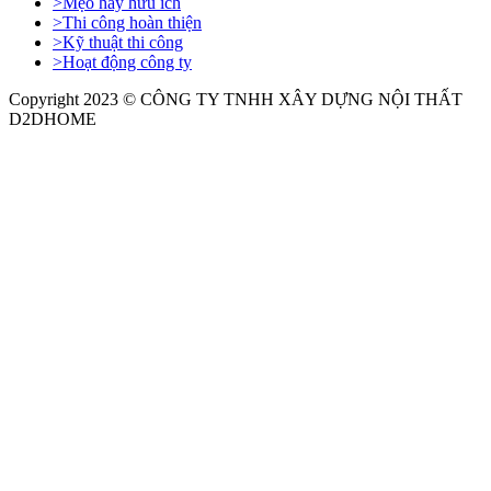
>
Mẹo hay hữu ích
>
Thi công hoàn thiện
>
Kỹ thuật thi công
>
Hoạt động công ty
Copyright 2023 © CÔNG TY TNHH XÂY DỰNG NỘI THẤT
D2DHOME