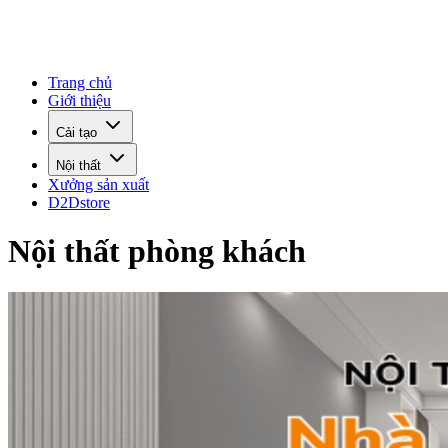
Trang chủ
Giới thiệu
Cải tạo
Nội thất
Xưởng sản xuất
D2Dstore
Nội thất phòng khách