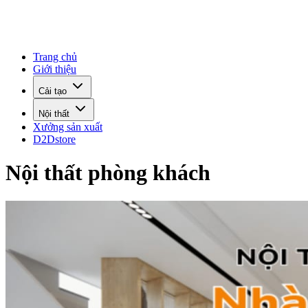
Trang chủ
Giới thiệu
Cải tạo
Nội thất
Xưởng sản xuất
D2Dstore
Nội thất phòng khách