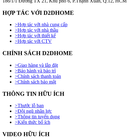
186/1/1 Đường TX 21, Khu phố 6, P.Thạnh Xuân, Q.12, HCM
HỢP TÁC VỚI D2DHOME
>
Hợp tác với nhà cung cấp
>
Hợp tác với nhà thầu
>
Hợp tác với thiết kế
>
Hợp tác với CTV
CHÍNH SÁCH D2DHOME
>
Giao hàng và lắp đặt
>
Bảo hành và bảo trì
>
Chính sách thanh toán
>
Chính sách bảo mật
THÔNG TIN HỮU ÍCH
>
Thước lỗ ban
>
Đội ngũ nhân lực
>
Thông tin tuyển dụng
>
Kiến thức bổ ích
VIDEO HỮU ÍCH