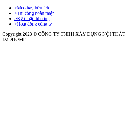
>
Mẹo hay hữu ích
>
Thi công hoàn thiện
>
Kỹ thuật thi công
>
Hoạt động công ty
Copyright 2023 © CÔNG TY TNHH XÂY DỰNG NỘI THẤT
D2DHOME