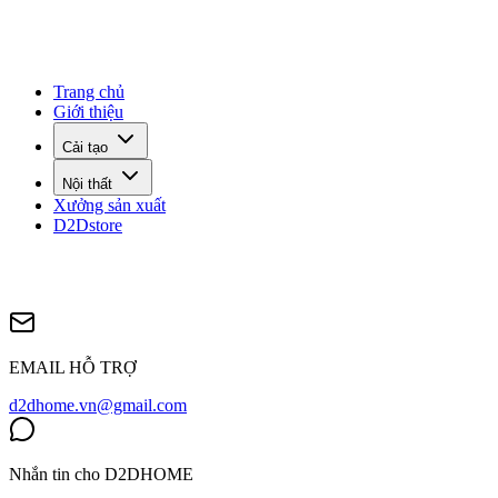
Trang chủ
Giới thiệu
Cải tạo
Nội thất
Xưởng sản xuất
D2Dstore
EMAIL HỖ TRỢ
d2dhome.vn@gmail.com
Nhắn tin cho D2DHOME