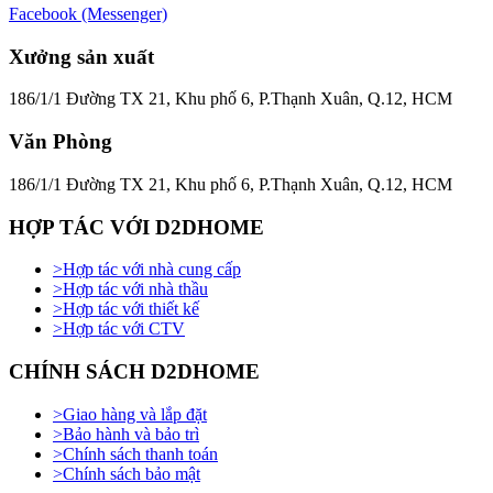
Facebook (Messenger)
Xưởng sản xuất
186/1/1 Đường TX 21, Khu phố 6, P.Thạnh Xuân, Q.12, HCM
Văn Phòng
186/1/1 Đường TX 21, Khu phố 6, P.Thạnh Xuân, Q.12, HCM
HỢP TÁC VỚI D2DHOME
>
Hợp tác với nhà cung cấp
>
Hợp tác với nhà thầu
>
Hợp tác với thiết kế
>
Hợp tác với CTV
CHÍNH SÁCH D2DHOME
>
Giao hàng và lắp đặt
>
Bảo hành và bảo trì
>
Chính sách thanh toán
>
Chính sách bảo mật