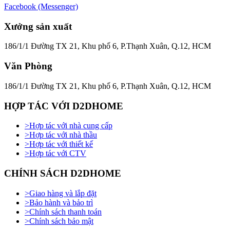
Facebook (Messenger)
Xưởng sản xuất
186/1/1 Đường TX 21, Khu phố 6, P.Thạnh Xuân, Q.12, HCM
Văn Phòng
186/1/1 Đường TX 21, Khu phố 6, P.Thạnh Xuân, Q.12, HCM
HỢP TÁC VỚI D2DHOME
>
Hợp tác với nhà cung cấp
>
Hợp tác với nhà thầu
>
Hợp tác với thiết kế
>
Hợp tác với CTV
CHÍNH SÁCH D2DHOME
>
Giao hàng và lắp đặt
>
Bảo hành và bảo trì
>
Chính sách thanh toán
>
Chính sách bảo mật