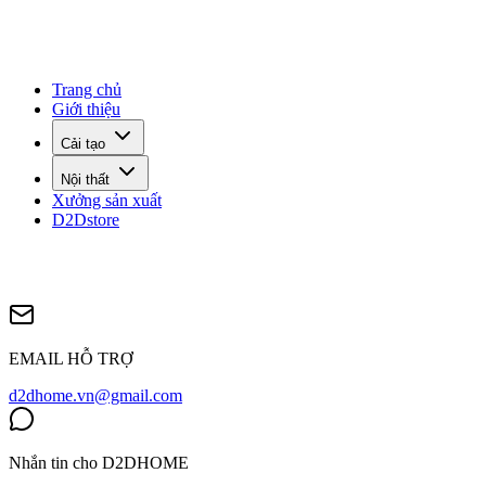
Trang chủ
Giới thiệu
Cải tạo
Nội thất
Xưởng sản xuất
D2Dstore
EMAIL HỖ TRỢ
d2dhome.vn@gmail.com
Nhắn tin cho D2DHOME