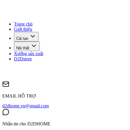
Trang chủ
Giới thiệu
Cải tạo
Nội thất
Xưởng sản xuất
D2Dstore
EMAIL HỖ TRỢ
d2dhome.vn@gmail.com
Nhắn tin cho D2DHOME