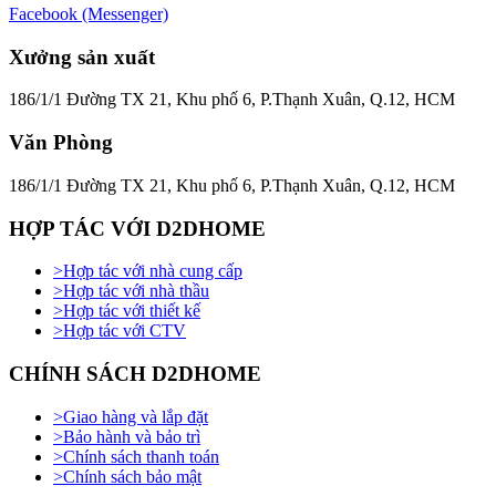
Facebook (Messenger)
Xưởng sản xuất
186/1/1 Đường TX 21, Khu phố 6, P.Thạnh Xuân, Q.12, HCM
Văn Phòng
186/1/1 Đường TX 21, Khu phố 6, P.Thạnh Xuân, Q.12, HCM
HỢP TÁC VỚI D2DHOME
>
Hợp tác với nhà cung cấp
>
Hợp tác với nhà thầu
>
Hợp tác với thiết kế
>
Hợp tác với CTV
CHÍNH SÁCH D2DHOME
>
Giao hàng và lắp đặt
>
Bảo hành và bảo trì
>
Chính sách thanh toán
>
Chính sách bảo mật