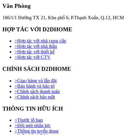
Văn Phòng
186/1/1 Đường TX 21, Khu phố 6, P.Thạnh Xuân, Q.12, HCM
HỢP TÁC VỚI D2DHOME
>
Hợp tác với nhà cung cấp
>
Hợp tác với nhà thầu
>
Hợp tác với thiết kế
>
Hợp tác với CTV
CHÍNH SÁCH D2DHOME
>
Giao hàng và lắp đặt
>
Bảo hành và bảo trì
>
Chính sách thanh toán
>
Chính sách bảo mật
THÔNG TIN HỮU ÍCH
>
Thước lỗ ban
>
Đội ngũ nhân lực
>
Thông tin tuyển dụng