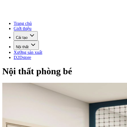
Trang chủ
Giới thiệu
Cải tạo
Nội thất
Xưởng sản xuất
D2Dstore
Nội thất phòng bé