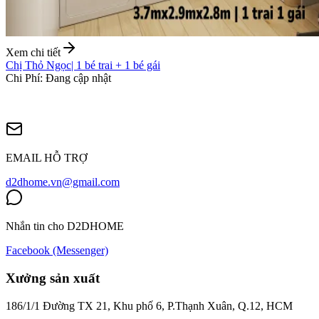
Xem chi tiết
Chị Thỏ Ngọc
|
1 bé trai + 1 bé gái
Chi Phí
:
Đang cập nhật
EMAIL HỖ TRỢ
d2dhome.vn@gmail.com
Nhắn tin cho D2DHOME
Facebook (Messenger)
Xưởng sản xuất
186/1/1 Đường TX 21, Khu phố 6, P.Thạnh Xuân, Q.12, HCM