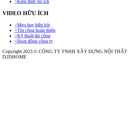
>
Kiến thức bổ ích
VIDEO HỮU ÍCH
>
Mẹo hay hữu ích
>
Thi công hoàn thiện
>
Kỹ thuật thi công
>
Hoạt động công ty
Copyright 2023 © CÔNG TY TNHH XÂY DỰNG NỘI THẤT
D2DHOME