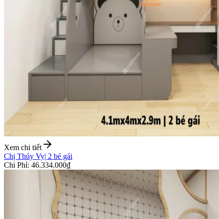
Xem chi tiết
Chị Thúy Vy
|
2 bé gái
Chi Phí
:
46.334.000₫