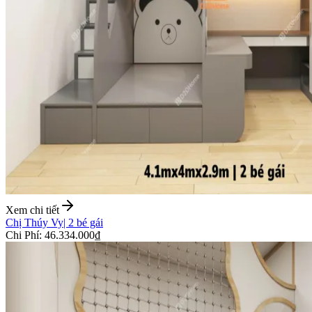
Xem chi tiết
Chị Thúy Vy
|
2 bé gái
Chi Phí
:
46.334.000₫