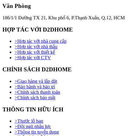
Văn Phòng
186/1/1 Đường TX 21, Khu phố 6, P.Thạnh Xuân, Q.12, HCM
HỢP TÁC VỚI D2DHOME
>
Hợp tác với nhà cung cấp
>
Hợp tác với nhà thầu
>
Hợp tác với thiết kế
>
Hợp tác với CTV
CHÍNH SÁCH D2DHOME
>
Giao hàng và lắp đặt
>
Bảo hành và bảo trì
>
Chính sách thanh toán
>
Chính sách bảo mật
THÔNG TIN HỮU ÍCH
>
Thước lỗ ban
>
Đội ngũ nhân lực
>
Thông tin tuyển dụng