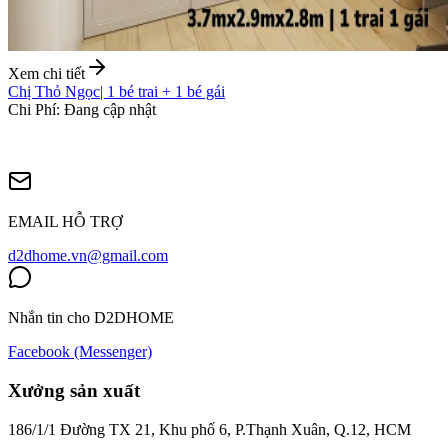
Xem chi tiết
Chị Thỏ Ngọc
|
1 bé trai + 1 bé gái
Chi Phí
:
Đang cập nhật
EMAIL HỖ TRỢ
d2dhome.vn@gmail.com
Nhắn tin cho D2DHOME
Facebook (Messenger)
Xưởng sản xuất
186/1/1 Đường TX 21, Khu phố 6, P.Thạnh Xuân, Q.12, HCM