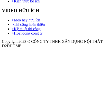
>
Kiến thức bổ ích
VIDEO HỮU ÍCH
>
Mẹo hay hữu ích
>
Thi công hoàn thiện
>
Kỹ thuật thi công
>
Hoạt động công ty
Copyright 2023 © CÔNG TY TNHH XÂY DỰNG NỘI THẤT
D2DHOME