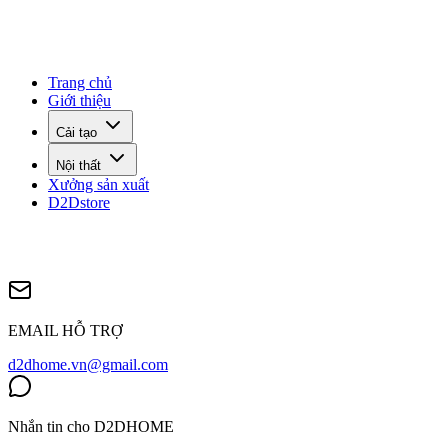
Trang chủ
Giới thiệu
Cải tạo
Nội thất
Xưởng sản xuất
D2Dstore
EMAIL HỖ TRỢ
d2dhome.vn@gmail.com
Nhắn tin cho D2DHOME