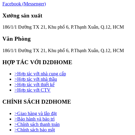
Facebook (Messenger)
Xưởng sản xuất
186/1/1 Đường TX 21, Khu phố 6, P.Thạnh Xuân, Q.12, HCM
Văn Phòng
186/1/1 Đường TX 21, Khu phố 6, P.Thạnh Xuân, Q.12, HCM
HỢP TÁC VỚI D2DHOME
>
Hợp tác với nhà cung cấp
>
Hợp tác với nhà thầu
>
Hợp tác với thiết kế
>
Hợp tác với CTV
CHÍNH SÁCH D2DHOME
>
Giao hàng và lắp đặt
>
Bảo hành và bảo trì
>
Chính sách thanh toán
>
Chính sách bảo mật