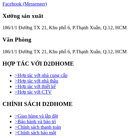
Facebook (Messenger)
Xưởng sản xuất
186/1/1 Đường TX 21, Khu phố 6, P.Thạnh Xuân, Q.12, HCM
Văn Phòng
186/1/1 Đường TX 21, Khu phố 6, P.Thạnh Xuân, Q.12, HCM
HỢP TÁC VỚI D2DHOME
>
Hợp tác với nhà cung cấp
>
Hợp tác với nhà thầu
>
Hợp tác với thiết kế
>
Hợp tác với CTV
CHÍNH SÁCH D2DHOME
>
Giao hàng và lắp đặt
>
Bảo hành và bảo trì
>
Chính sách thanh toán
>
Chính sách bảo mật