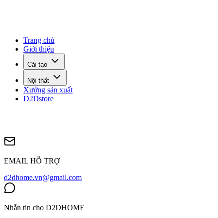
Trang chủ
Giới thiệu
Cải tạo
Nội thất
Xưởng sản xuất
D2Dstore
EMAIL HỖ TRỢ
d2dhome.vn@gmail.com
Nhắn tin cho D2DHOME