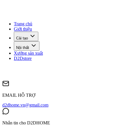
Trang chủ
Giới thiệu
Cải tạo
Nội thất
Xưởng sản xuất
D2Dstore
EMAIL HỖ TRỢ
d2dhome.vn@gmail.com
Nhắn tin cho D2DHOME