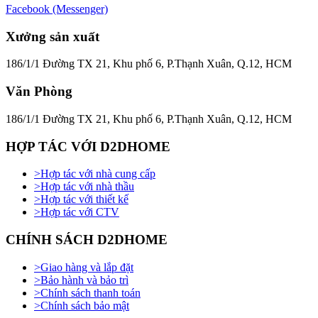
Facebook (Messenger)
Xưởng sản xuất
186/1/1 Đường TX 21, Khu phố 6, P.Thạnh Xuân, Q.12, HCM
Văn Phòng
186/1/1 Đường TX 21, Khu phố 6, P.Thạnh Xuân, Q.12, HCM
HỢP TÁC VỚI D2DHOME
>
Hợp tác với nhà cung cấp
>
Hợp tác với nhà thầu
>
Hợp tác với thiết kế
>
Hợp tác với CTV
CHÍNH SÁCH D2DHOME
>
Giao hàng và lắp đặt
>
Bảo hành và bảo trì
>
Chính sách thanh toán
>
Chính sách bảo mật