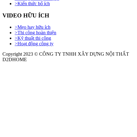
>
Kiến thức bổ ích
VIDEO HỮU ÍCH
>
Mẹo hay hữu ích
>
Thi công hoàn thiện
>
Kỹ thuật thi công
>
Hoạt động công ty
Copyright 2023 © CÔNG TY TNHH XÂY DỰNG NỘI THẤT
D2DHOME