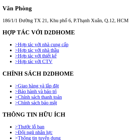
Văn Phòng
186/1/1 Đường TX 21, Khu phố 6, P.Thạnh Xuân, Q.12, HCM
HỢP TÁC VỚI D2DHOME
>
Hợp tác với nhà cung cấp
>
Hợp tác với nhà thầu
>
Hợp tác với thiết kế
>
Hợp tác với CTV
CHÍNH SÁCH D2DHOME
>
Giao hàng và lắp đặt
>
Bảo hành và bảo trì
>
Chính sách thanh toán
>
Chính sách bảo mật
THÔNG TIN HỮU ÍCH
>
Thước lỗ ban
>
Đội ngũ nhân lực
>
Thông tin tuyển dụng