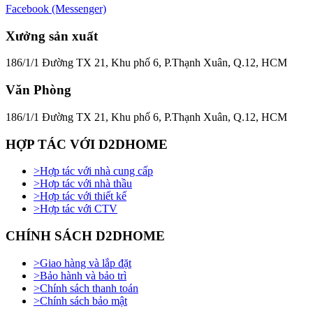
Facebook (Messenger)
Xưởng sản xuất
186/1/1 Đường TX 21, Khu phố 6, P.Thạnh Xuân, Q.12, HCM
Văn Phòng
186/1/1 Đường TX 21, Khu phố 6, P.Thạnh Xuân, Q.12, HCM
HỢP TÁC VỚI D2DHOME
>
Hợp tác với nhà cung cấp
>
Hợp tác với nhà thầu
>
Hợp tác với thiết kế
>
Hợp tác với CTV
CHÍNH SÁCH D2DHOME
>
Giao hàng và lắp đặt
>
Bảo hành và bảo trì
>
Chính sách thanh toán
>
Chính sách bảo mật