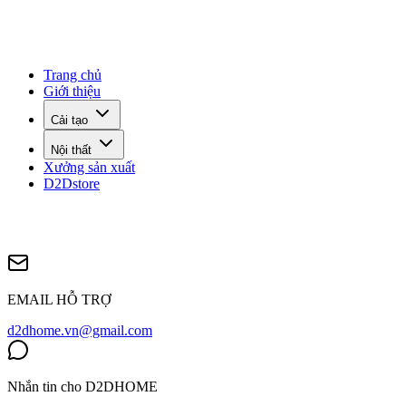
Trang chủ
Giới thiệu
Cải tạo
Nội thất
Xưởng sản xuất
D2Dstore
EMAIL HỖ TRỢ
d2dhome.vn@gmail.com
Nhắn tin cho D2DHOME