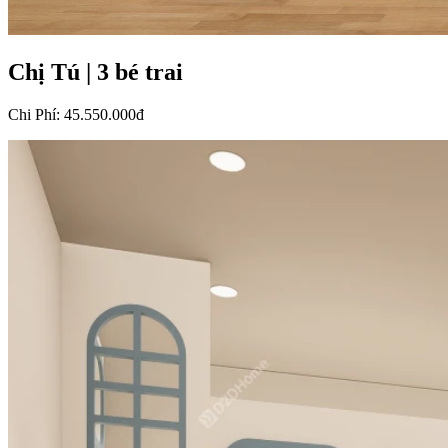
Chị Tú
|
3 bé trai
Chi Phí
:
45.550.000đ