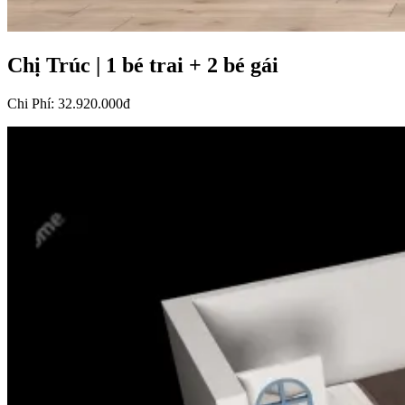
Chị Trúc
|
1 bé trai + 2 bé gái
Chi Phí
:
32.920.000đ