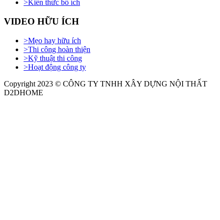
>
Kiến thức bổ ích
VIDEO HỮU ÍCH
>
Mẹo hay hữu ích
>
Thi công hoàn thiện
>
Kỹ thuật thi công
>
Hoạt động công ty
Copyright 2023 © CÔNG TY TNHH XÂY DỰNG NỘI THẤT
D2DHOME