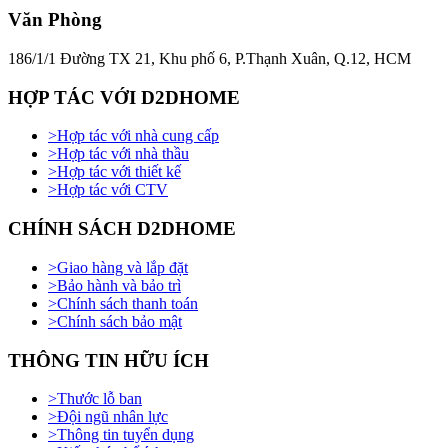
Văn Phòng
186/1/1 Đường TX 21, Khu phố 6, P.Thạnh Xuân, Q.12, HCM
HỢP TÁC VỚI D2DHOME
>
Hợp tác với nhà cung cấp
>
Hợp tác với nhà thầu
>
Hợp tác với thiết kế
>
Hợp tác với CTV
CHÍNH SÁCH D2DHOME
>
Giao hàng và lắp đặt
>
Bảo hành và bảo trì
>
Chính sách thanh toán
>
Chính sách bảo mật
THÔNG TIN HỮU ÍCH
>
Thước lỗ ban
>
Đội ngũ nhân lực
>
Thông tin tuyển dụng