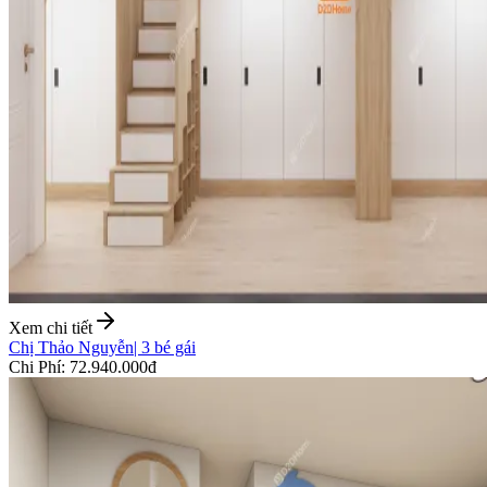
Xem chi tiết
Chị Thảo Nguyễn
|
3 bé gái
Chi Phí
:
72.940.000đ