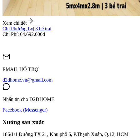
Xem chi tiết
Chị Phương Ly
|
3 bé trai
Chi Phí
:
64.692.000đ
EMAIL HỖ TRỢ
d2dhome.vn@gmail.com
Nhắn tin cho D2DHOME
Facebook (Messenger)
Xưởng sản xuất
186/1/1 Đường TX 21, Khu phố 6, P.Thạnh Xuân, Q.12, HCM