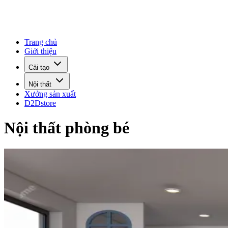
Trang chủ
Giới thiệu
Cải tạo
Nội thất
Xưởng sản xuất
D2Dstore
Nội thất phòng bé