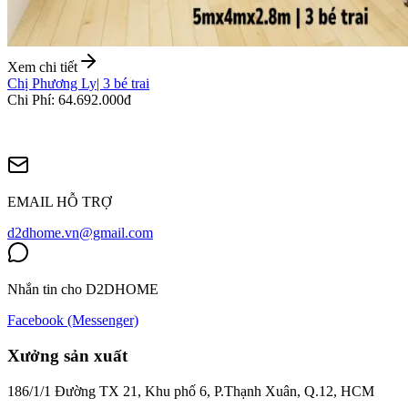
Xem chi tiết
Chị Phương Ly
|
3 bé trai
Chi Phí
:
64.692.000đ
EMAIL HỖ TRỢ
d2dhome.vn@gmail.com
Nhắn tin cho D2DHOME
Facebook (Messenger)
Xưởng sản xuất
186/1/1 Đường TX 21, Khu phố 6, P.Thạnh Xuân, Q.12, HCM