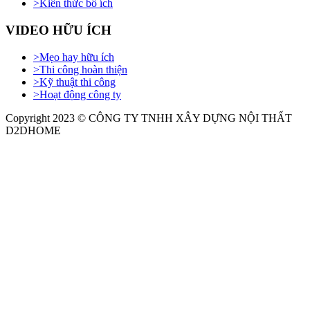
>
Kiến thức bổ ích
VIDEO HỮU ÍCH
>
Mẹo hay hữu ích
>
Thi công hoàn thiện
>
Kỹ thuật thi công
>
Hoạt động công ty
Copyright 2023 © CÔNG TY TNHH XÂY DỰNG NỘI THẤT
D2DHOME