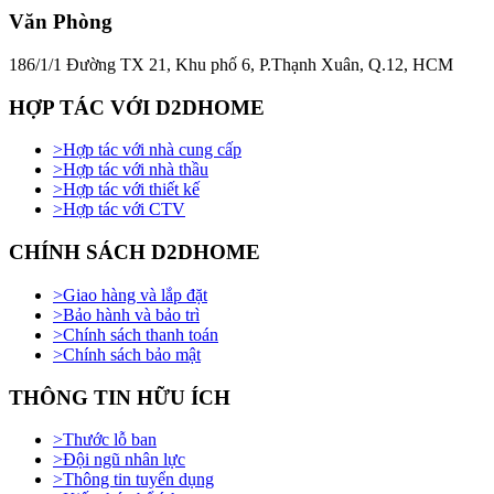
Văn Phòng
186/1/1 Đường TX 21, Khu phố 6, P.Thạnh Xuân, Q.12, HCM
HỢP TÁC VỚI D2DHOME
>
Hợp tác với nhà cung cấp
>
Hợp tác với nhà thầu
>
Hợp tác với thiết kế
>
Hợp tác với CTV
CHÍNH SÁCH D2DHOME
>
Giao hàng và lắp đặt
>
Bảo hành và bảo trì
>
Chính sách thanh toán
>
Chính sách bảo mật
THÔNG TIN HỮU ÍCH
>
Thước lỗ ban
>
Đội ngũ nhân lực
>
Thông tin tuyển dụng