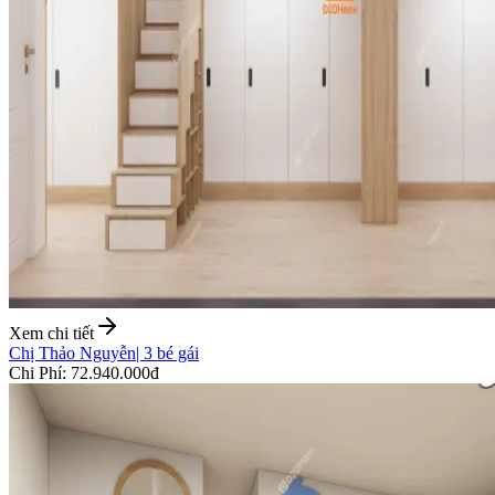
Xem chi tiết
Chị Thảo Nguyễn
|
3 bé gái
Chi Phí
:
72.940.000đ