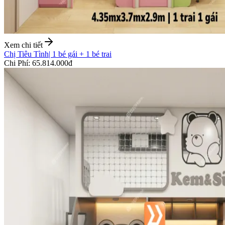
Xem chi tiết
Chị Tiêu Tình
|
1 bé gái + 1 bé trai
Chi Phí
:
65.814.000đ