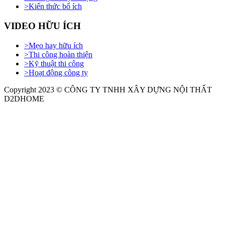
>
Kiến thức bổ ích
VIDEO HỮU ÍCH
>
Mẹo hay hữu ích
>
Thi công hoàn thiện
>
Kỹ thuật thi công
>
Hoạt động công ty
Copyright 2023 © CÔNG TY TNHH XÂY DỰNG NỘI THẤT
D2DHOME