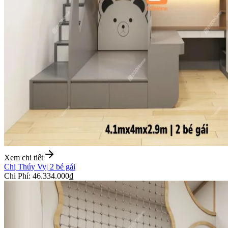
Xem chi tiết
Chị Thúy Vy
|
2 bé gái
Chi Phí
:
46.334.000₫