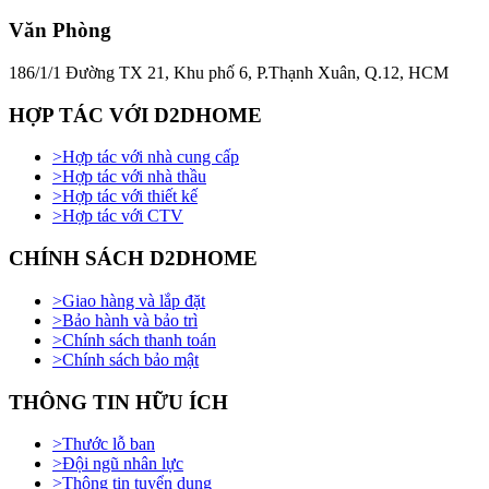
Văn Phòng
186/1/1 Đường TX 21, Khu phố 6, P.Thạnh Xuân, Q.12, HCM
HỢP TÁC VỚI D2DHOME
>
Hợp tác với nhà cung cấp
>
Hợp tác với nhà thầu
>
Hợp tác với thiết kế
>
Hợp tác với CTV
CHÍNH SÁCH D2DHOME
>
Giao hàng và lắp đặt
>
Bảo hành và bảo trì
>
Chính sách thanh toán
>
Chính sách bảo mật
THÔNG TIN HỮU ÍCH
>
Thước lỗ ban
>
Đội ngũ nhân lực
>
Thông tin tuyển dụng