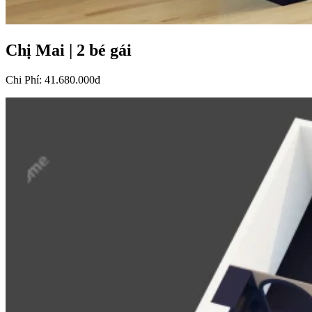
Chị Mai
|
2 bé gái
Chi Phí
:
41.680.000đ