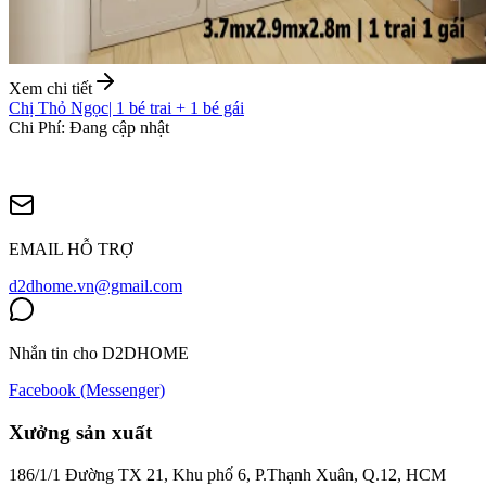
Xem chi tiết
Chị Thỏ Ngọc
|
1 bé trai + 1 bé gái
Chi Phí
:
Đang cập nhật
EMAIL HỖ TRỢ
d2dhome.vn@gmail.com
Nhắn tin cho D2DHOME
Facebook (Messenger)
Xưởng sản xuất
186/1/1 Đường TX 21, Khu phố 6, P.Thạnh Xuân, Q.12, HCM