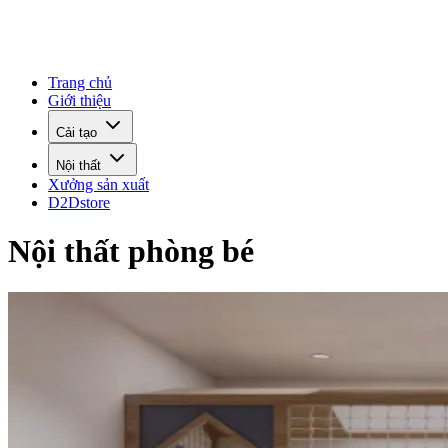
Trang chủ
Giới thiệu
Cải tạo
Nội thất
Xưởng sản xuất
D2Dstore
Nội thất phòng bé