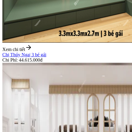
Xem chi tiết
Chị Thúy Nga
|
3 bé gái
Chi Phí
:
44.615.000đ