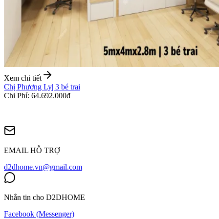
Xem chi tiết
Chị Phương Ly
|
3 bé trai
Chi Phí
:
64.692.000đ
EMAIL HỖ TRỢ
d2dhome.vn@gmail.com
Nhắn tin cho D2DHOME
Facebook (Messenger)