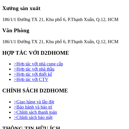
Xưởng sản xuất
186/1/1 Đường TX 21, Khu phố 6, P.Thạnh Xuân, Q.12, HCM
Văn Phòng
186/1/1 Đường TX 21, Khu phố 6, P.Thạnh Xuân, Q.12, HCM
HỢP TÁC VỚI D2DHOME
>
Hợp tác với nhà cung cấp
>
Hợp tác với nhà thầu
>
Hợp tác với thiết kế
>
Hợp tác với CTV
CHÍNH SÁCH D2DHOME
>
Giao hàng và lắp đặt
>
Bảo hành và bảo trì
>
Chính sách thanh toán
>
Chính sách bảo mật
THÔNG TIN HỮU ÍCH