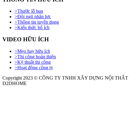
>
Thước lỗ ban
>
Đội ngũ nhân lực
>
Thông tin tuyển dụng
>
Kiến thức bổ ích
VIDEO HỮU ÍCH
>
Mẹo hay hữu ích
>
Thi công hoàn thiện
>
Kỹ thuật thi công
>
Hoạt động công ty
Copyright 2023 © CÔNG TY TNHH XÂY DỰNG NỘI THẤT
D2DHOME