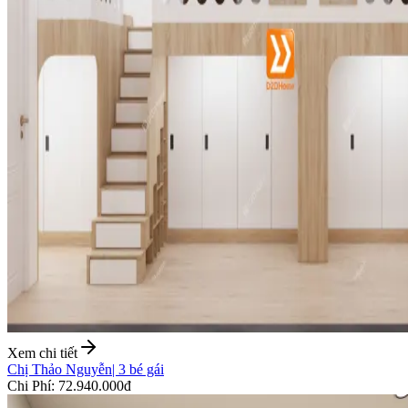
Xem chi tiết
Chị Thảo Nguyễn
|
3 bé gái
Chi Phí
:
72.940.000đ