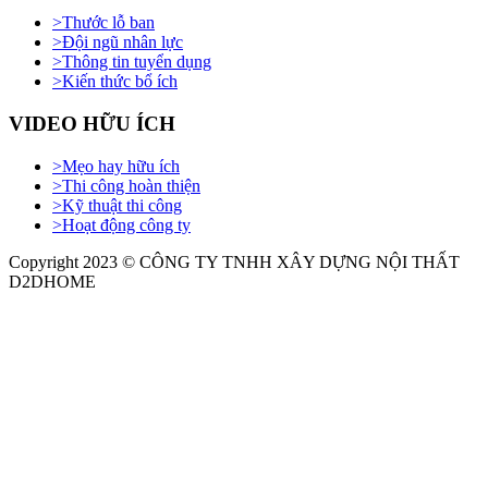
>
Thước lỗ ban
>
Đội ngũ nhân lực
>
Thông tin tuyển dụng
>
Kiến thức bổ ích
VIDEO HỮU ÍCH
>
Mẹo hay hữu ích
>
Thi công hoàn thiện
>
Kỹ thuật thi công
>
Hoạt động công ty
Copyright 2023 © CÔNG TY TNHH XÂY DỰNG NỘI THẤT
D2DHOME