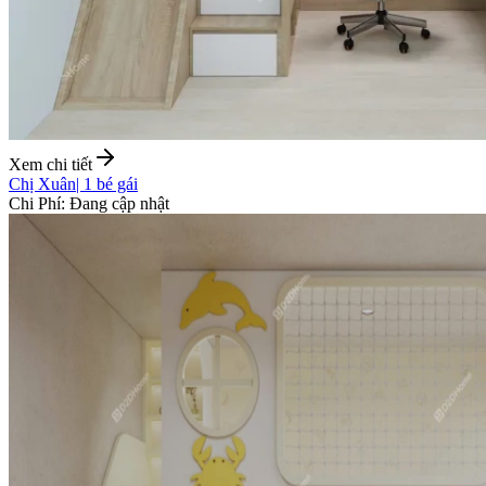
Xem chi tiết
Chị Xuân
|
1 bé gái
Chi Phí
:
Đang cập nhật