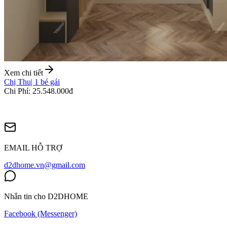
Xem chi tiết
Chị Thu
|
1 bé gái
Chi Phí
:
25.548.000đ
EMAIL HỖ TRỢ
d2dhome.vn@gmail.com
Nhắn tin cho D2DHOME
Facebook (Messenger)