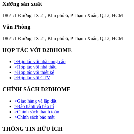
Xưởng sản xuất
186/1/1 Đường TX 21, Khu phố 6, P.Thạnh Xuân, Q.12, HCM
Văn Phòng
186/1/1 Đường TX 21, Khu phố 6, P.Thạnh Xuân, Q.12, HCM
HỢP TÁC VỚI D2DHOME
>
Hợp tác với nhà cung cấp
>
Hợp tác với nhà thầu
>
Hợp tác với thiết kế
>
Hợp tác với CTV
CHÍNH SÁCH D2DHOME
>
Giao hàng và lắp đặt
>
Bảo hành và bảo trì
>
Chính sách thanh toán
>
Chính sách bảo mật
THÔNG TIN HỮU ÍCH