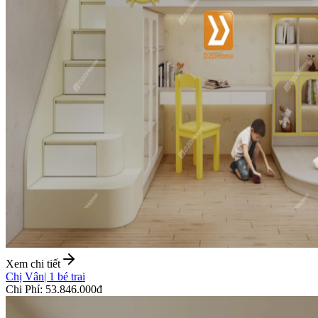
Xem chi tiết
Chị Vân
|
1 bé trai
Chi Phí
:
53.846.000đ