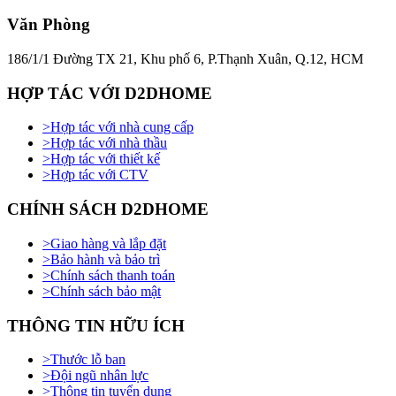
Văn Phòng
186/1/1 Đường TX 21, Khu phố 6, P.Thạnh Xuân, Q.12, HCM
HỢP TÁC VỚI D2DHOME
>
Hợp tác với nhà cung cấp
>
Hợp tác với nhà thầu
>
Hợp tác với thiết kế
>
Hợp tác với CTV
CHÍNH SÁCH D2DHOME
>
Giao hàng và lắp đặt
>
Bảo hành và bảo trì
>
Chính sách thanh toán
>
Chính sách bảo mật
THÔNG TIN HỮU ÍCH
>
Thước lỗ ban
>
Đội ngũ nhân lực
>
Thông tin tuyển dụng