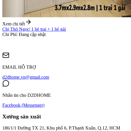
Xem chi tiết
Chị Thỏ Ngọc
|
1 bé trai + 1 bé gái
Chi Phí
:
Đang cập nhật
EMAIL HỖ TRỢ
d2dhome.vn@gmail.com
Nhắn tin cho D2DHOME
Facebook (Messenger)
Xưởng sản xuất
186/1/1 Đường TX 21, Khu phố 6, P.Thạnh Xuân, Q.12, HCM