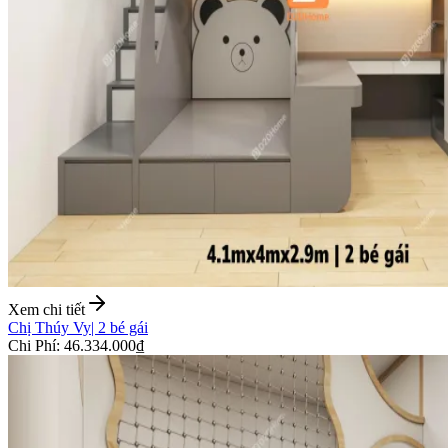
Xem chi tiết
Chị Thúy Vy
|
2 bé gái
Chi Phí
:
46.334.000₫