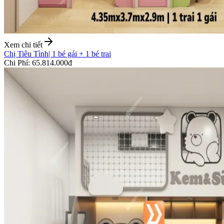
Xem chi tiết
Chị Tiêu Tình
|
1 bé gái + 1 bé trai
Chi Phí
:
65.814.000đ