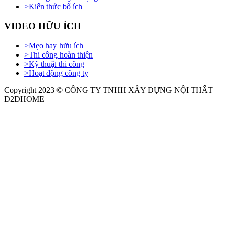
>
Kiến thức bổ ích
VIDEO HỮU ÍCH
>
Mẹo hay hữu ích
>
Thi công hoàn thiện
>
Kỹ thuật thi công
>
Hoạt động công ty
Copyright 2023 © CÔNG TY TNHH XÂY DỰNG NỘI THẤT
D2DHOME