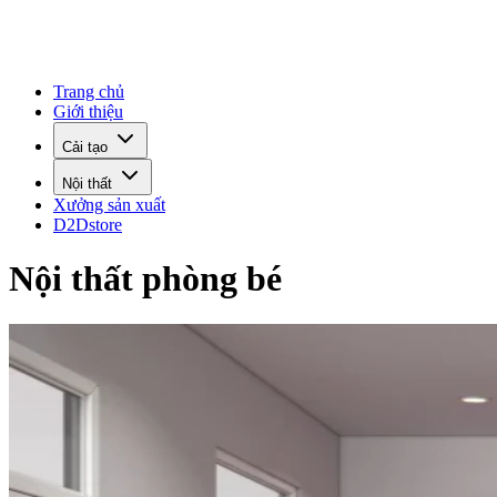
Trang chủ
Giới thiệu
Cải tạo
Nội thất
Xưởng sản xuất
D2Dstore
Nội thất phòng bé