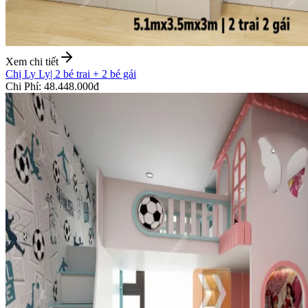
Xem chi tiết
Chị Ly Ly
|
2 bé trai + 2 bé gái
Chi Phí
:
48.448.000đ