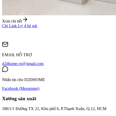
Xem chi tiết
Chị Link Ly
|
4 bé gái
EMAIL HỖ TRỢ
d2dhome.vn@gmail.com
Nhắn tin cho D2DHOME
Facebook (Messenger)
Xưởng sản xuất
186/1/1 Đường TX 21, Khu phố 6, P.Thạnh Xuân, Q.12, HCM