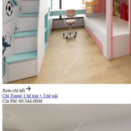
Xem chi tiết
Chị Trang
|
1 bé trai + 3 bé gái
Chi Phí
:
69.544.000đ