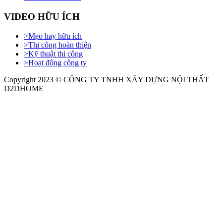
VIDEO HỮU ÍCH
>
Mẹo hay hữu ích
>
Thi công hoàn thiện
>
Kỹ thuật thi công
>
Hoạt động công ty
Copyright 2023 © CÔNG TY TNHH XÂY DỰNG NỘI THẤT
D2DHOME