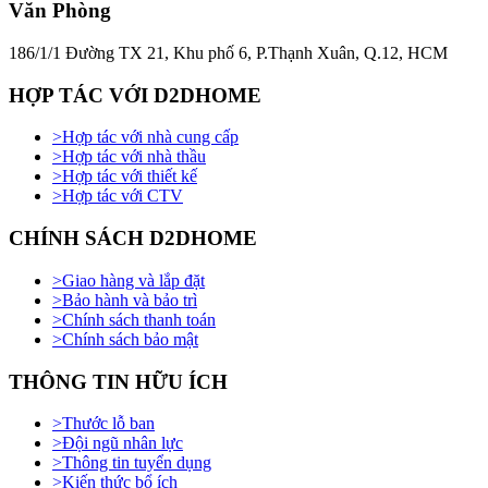
Văn Phòng
186/1/1 Đường TX 21, Khu phố 6, P.Thạnh Xuân, Q.12, HCM
HỢP TÁC VỚI D2DHOME
>
Hợp tác với nhà cung cấp
>
Hợp tác với nhà thầu
>
Hợp tác với thiết kế
>
Hợp tác với CTV
CHÍNH SÁCH D2DHOME
>
Giao hàng và lắp đặt
>
Bảo hành và bảo trì
>
Chính sách thanh toán
>
Chính sách bảo mật
THÔNG TIN HỮU ÍCH
>
Thước lỗ ban
>
Đội ngũ nhân lực
>
Thông tin tuyển dụng
>
Kiến thức bổ ích