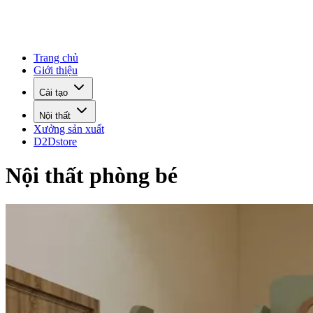
Trang chủ
Giới thiệu
Cải tạo
Nội thất
Xưởng sản xuất
D2Dstore
Nội thất phòng bé