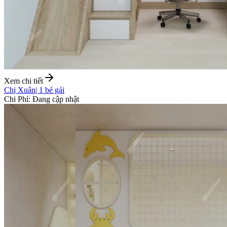
Xem chi tiết
Chị Xuân
|
1 bé gái
Chi Phí
:
Đang cập nhật