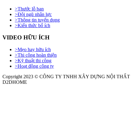
>
Thước lỗ ban
>
Đội ngũ nhân lực
>
Thông tin tuyển dụng
>
Kiến thức bổ ích
VIDEO HỮU ÍCH
>
Mẹo hay hữu ích
>
Thi công hoàn thiện
>
Kỹ thuật thi công
>
Hoạt động công ty
Copyright 2023 © CÔNG TY TNHH XÂY DỰNG NỘI THẤT
D2DHOME