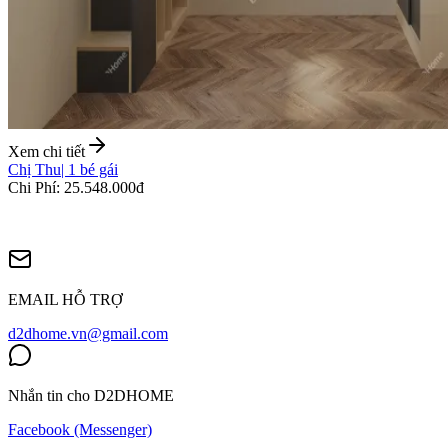
Xem chi tiết
Chị Thu
|
1 bé gái
Chi Phí
:
25.548.000đ
EMAIL HỖ TRỢ
d2dhome.vn@gmail.com
Nhắn tin cho D2DHOME
Facebook (Messenger)