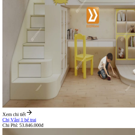
Xem chi tiết
Chị Vân
|
1 bé trai
Chi Phí
:
53.846.000đ