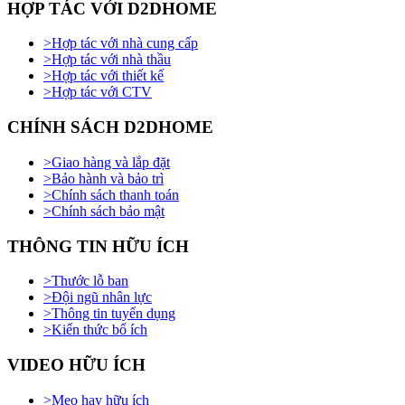
HỢP TÁC VỚI D2DHOME
>
Hợp tác với nhà cung cấp
>
Hợp tác với nhà thầu
>
Hợp tác với thiết kế
>
Hợp tác với CTV
CHÍNH SÁCH D2DHOME
>
Giao hàng và lắp đặt
>
Bảo hành và bảo trì
>
Chính sách thanh toán
>
Chính sách bảo mật
THÔNG TIN HỮU ÍCH
>
Thước lỗ ban
>
Đội ngũ nhân lực
>
Thông tin tuyển dụng
>
Kiến thức bổ ích
VIDEO HỮU ÍCH
>
Mẹo hay hữu ích