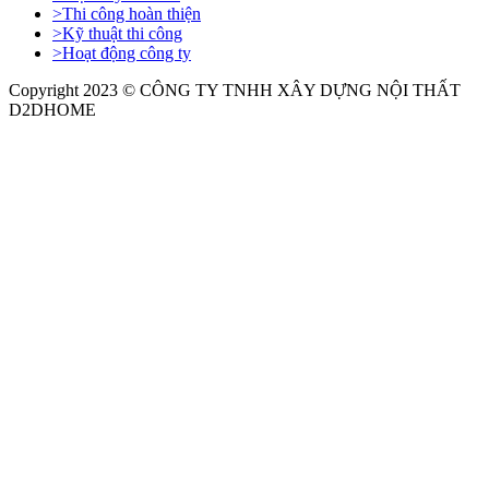
>
Thi công hoàn thiện
>
Kỹ thuật thi công
>
Hoạt động công ty
Copyright 2023 © CÔNG TY TNHH XÂY DỰNG NỘI THẤT
D2DHOME