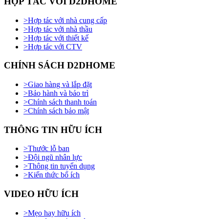
HỢP TÁC VỚI D2DHOME
>
Hợp tác với nhà cung cấp
>
Hợp tác với nhà thầu
>
Hợp tác với thiết kế
>
Hợp tác với CTV
CHÍNH SÁCH D2DHOME
>
Giao hàng và lắp đặt
>
Bảo hành và bảo trì
>
Chính sách thanh toán
>
Chính sách bảo mật
THÔNG TIN HỮU ÍCH
>
Thước lỗ ban
>
Đội ngũ nhân lực
>
Thông tin tuyển dụng
>
Kiến thức bổ ích
VIDEO HỮU ÍCH
>
Mẹo hay hữu ích