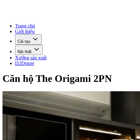
Trang chủ
Giới thiệu
Cải tạo
Nội thất
Xưởng sản xuất
D2Dstore
Căn hộ The Origami 2PN