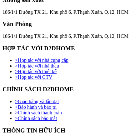
186/1/1 Đường TX 21, Khu phố 6, P.Thạnh Xuân, Q.12, HCM
Văn Phòng
186/1/1 Đường TX 21, Khu phố 6, P.Thạnh Xuân, Q.12, HCM
HỢP TÁC VỚI D2DHOME
>
Hợp tác với nhà cung cấp
>
Hợp tác với nhà thầu
>
Hợp tác với thiết kế
>
Hợp tác với CTV
CHÍNH SÁCH D2DHOME
>
Giao hàng và lắp đặt
>
Bảo hành và bảo trì
>
Chính sách thanh toán
>
Chính sách bảo mật
THÔNG TIN HỮU ÍCH