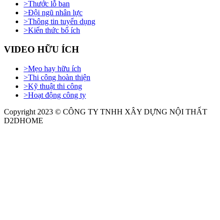
>
Thước lỗ ban
>
Đội ngũ nhân lực
>
Thông tin tuyển dụng
>
Kiến thức bổ ích
VIDEO HỮU ÍCH
>
Mẹo hay hữu ích
>
Thi công hoàn thiện
>
Kỹ thuật thi công
>
Hoạt động công ty
Copyright 2023 © CÔNG TY TNHH XÂY DỰNG NỘI THẤT
D2DHOME