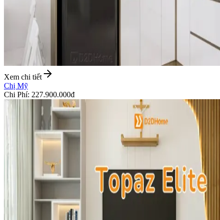
Xem chi tiết
Chị Mỹ
Chi Phí
:
227.900.000đ