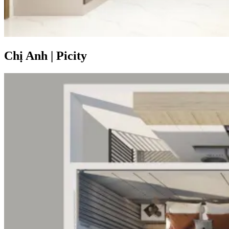
Chị Anh
|
Picity