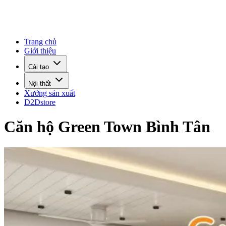
Trang chủ
Giới thiệu
Cải tạo
Nội thất
Xưởng sản xuất
D2Dstore
Căn hộ Green Town Bình Tân