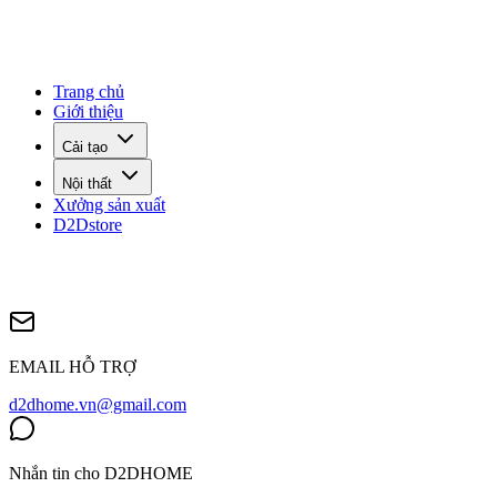
Trang chủ
Giới thiệu
Cải tạo
Nội thất
Xưởng sản xuất
D2Dstore
EMAIL HỖ TRỢ
d2dhome.vn@gmail.com
Nhắn tin cho D2DHOME