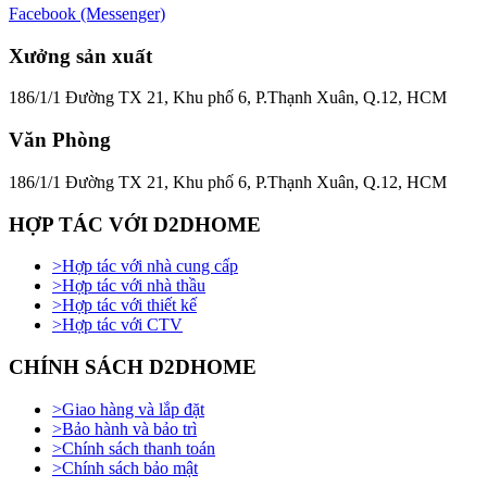
Facebook (Messenger)
Xưởng sản xuất
186/1/1 Đường TX 21, Khu phố 6, P.Thạnh Xuân, Q.12, HCM
Văn Phòng
186/1/1 Đường TX 21, Khu phố 6, P.Thạnh Xuân, Q.12, HCM
HỢP TÁC VỚI D2DHOME
>
Hợp tác với nhà cung cấp
>
Hợp tác với nhà thầu
>
Hợp tác với thiết kế
>
Hợp tác với CTV
CHÍNH SÁCH D2DHOME
>
Giao hàng và lắp đặt
>
Bảo hành và bảo trì
>
Chính sách thanh toán
>
Chính sách bảo mật